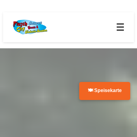
☰
🍽 Speisekarte