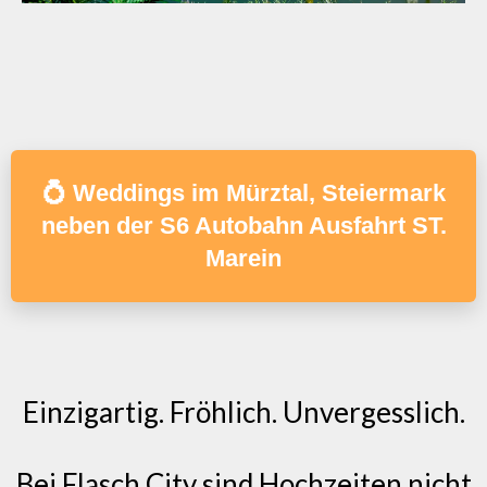
💍 Weddings im Mürztal, Steiermark
neben der S6 Autobahn Ausfahrt ST.
Marein
Einzigartig. Fröhlich. Unvergesslich.
Bei Flasch City sind Hochzeiten nicht