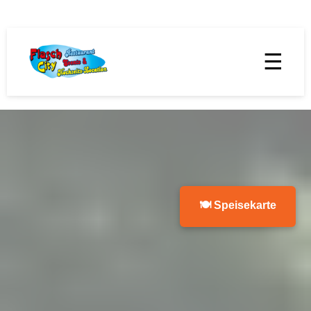
☰
🍽 Speisekarte