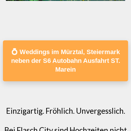
💍 Weddings im Mürztal, Steiermark
neben der S6 Autobahn Ausfahrt ST.
Marein
Einzigartig. Fröhlich. Unvergesslich.
Bei Flasch City sind Hochzeiten nicht