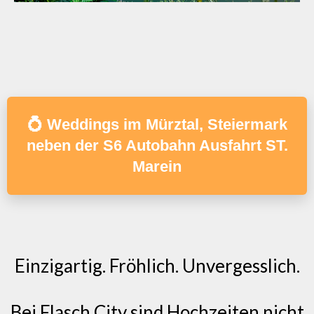
💍 Weddings im Mürztal, Steiermark
neben der S6 Autobahn Ausfahrt ST.
Marein
Einzigartig. Fröhlich. Unvergesslich.
Bei Flasch City sind Hochzeiten nicht