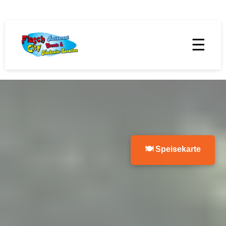
☰
🍽 Speisekarte