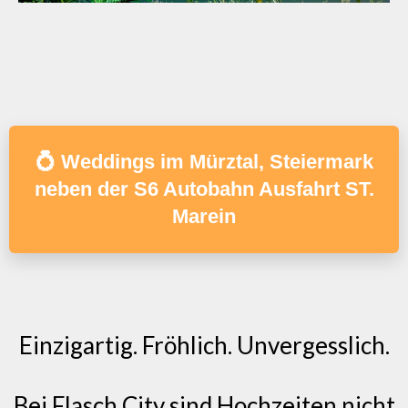
💍 Weddings im Mürztal, Steiermark
neben der S6 Autobahn Ausfahrt ST.
Marein
Einzigartig. Fröhlich. Unvergesslich.
Bei Flasch City sind Hochzeiten nicht