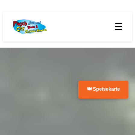
☰
🍽 Speisekarte