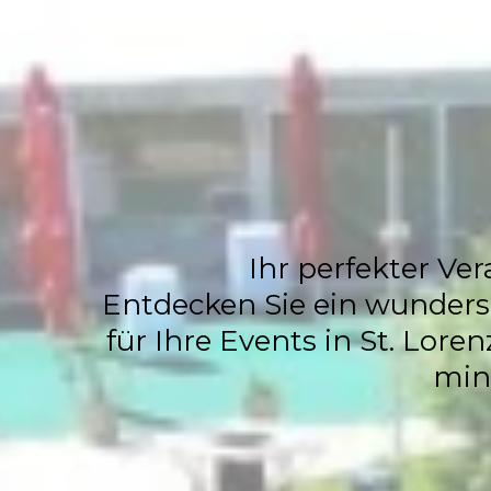
Events
Ihr perfekter Ver
Entdecken Sie ein wundersc
für Ihre Events in St. Lore
min