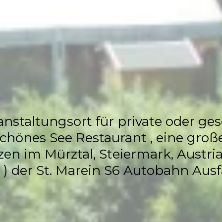
Flasch City
Restaurant,
 & Hochzeits L
anstaltungsort für private oder ges
hönes See Restaurant , eine große
nzen im Mürztal, Steiermark, Austr
 ) der St. Marein S6 Autobahn Ausf