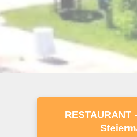
RESTAURANT - C
Steierm