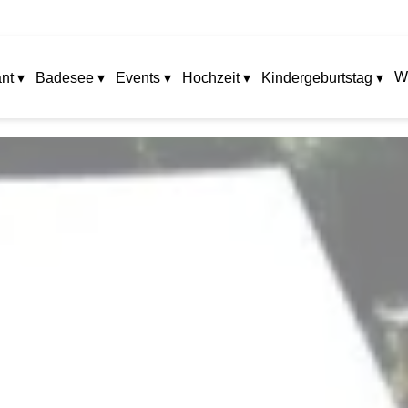
W
nt ▾
Badesee ▾
Events ▾
Hochzeit ▾
Kindergeburtstag ▾