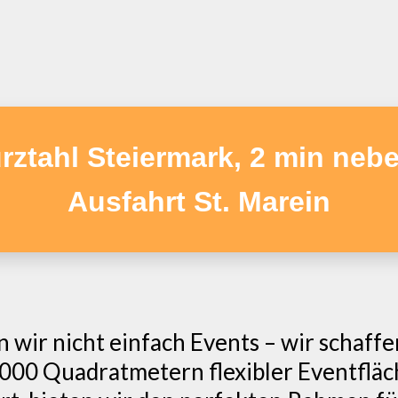
rztahl Steiermark, 2 min neb
Ausfahrt St. Marein
en wir nicht einfach Events – wir schaff
2.000 Quadratmetern flexibler Eventflä