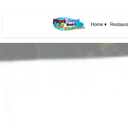
Home ▾
Restaura