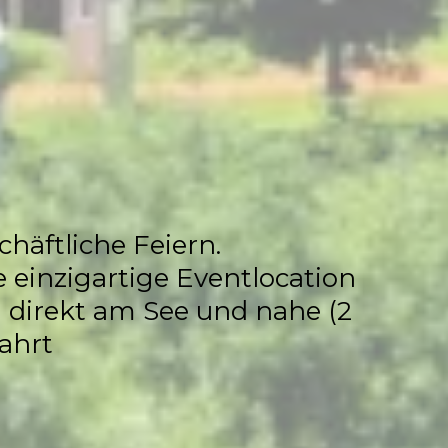
ocation
chäftliche Feiern.
 einzigartige Eventlocation
ia direkt am See und nahe (2
ahrt