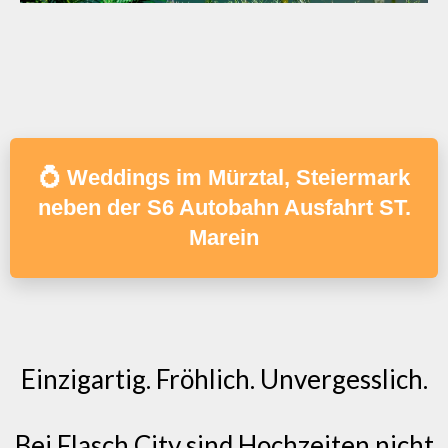
💍 Weddings im Mürztal, Steiermark
neben der S6 Autobahn Ausfahrt ST.
Marein
Einzigartig. Fröhlich. Unvergesslich.
Bei Flasch City sind Hochzeiten nicht