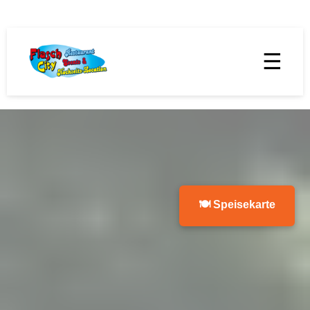
☰
🍽 Speisekarte