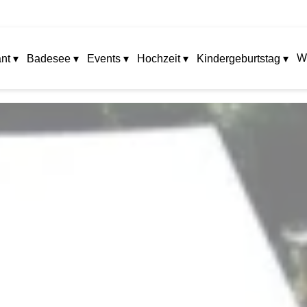
W
nt ▾
Badesee ▾
Events ▾
Hochzeit ▾
Kindergeburtstag ▾