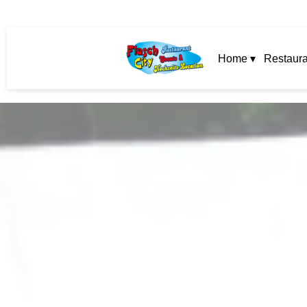
Home ▾
Restaura