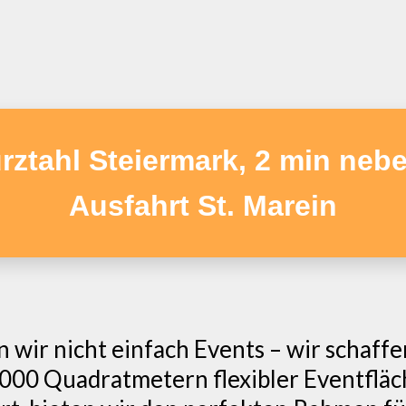
rztahl Steiermark, 2 min neb
Ausfahrt St. Marein
en wir nicht einfach Events – wir schaff
2.000 Quadratmetern flexibler Eventflä