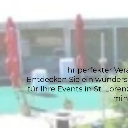
Events
Ihr perfekter Ver
Entdecken Sie ein wundersc
für Ihre Events in St. Lore
min