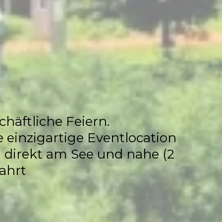
ocation
chäftliche Feiern.
 einzigartige Eventlocation
ia direkt am See und nahe (2
ahrt