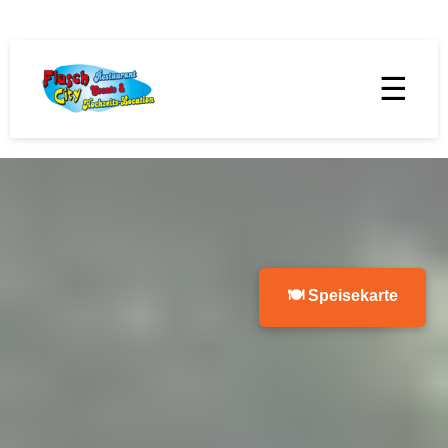
☰
🍽 Speisekarte