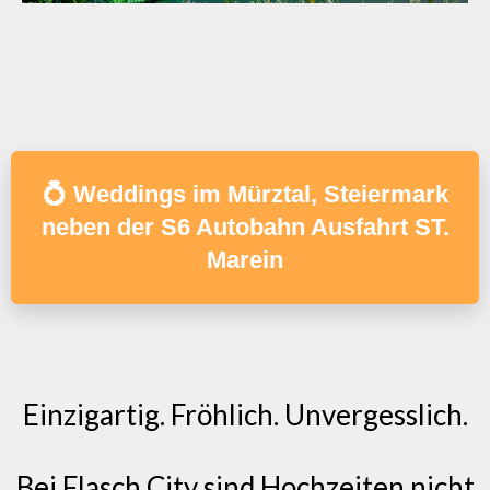
💍 Weddings im Mürztal, Steiermark
neben der S6 Autobahn Ausfahrt ST.
Marein
Einzigartig. Fröhlich. Unvergesslich.
Bei Flasch City sind Hochzeiten nicht