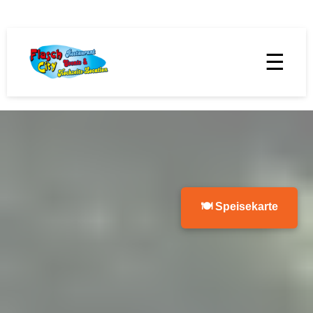
☰
🍽 Speisekarte