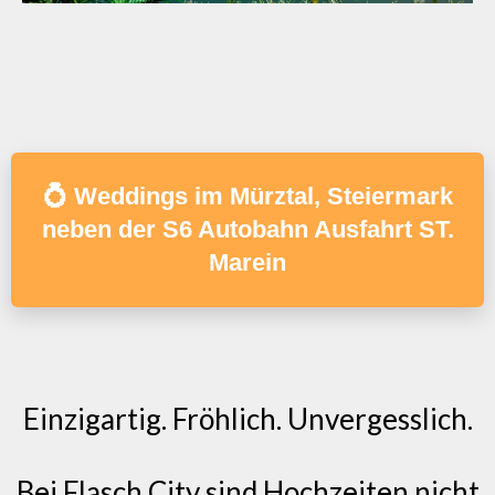
💍 Weddings im Mürztal, Steiermark
neben der S6 Autobahn Ausfahrt ST.
Marein
Einzigartig. Fröhlich. Unvergesslich.
Bei Flasch City sind Hochzeiten nicht