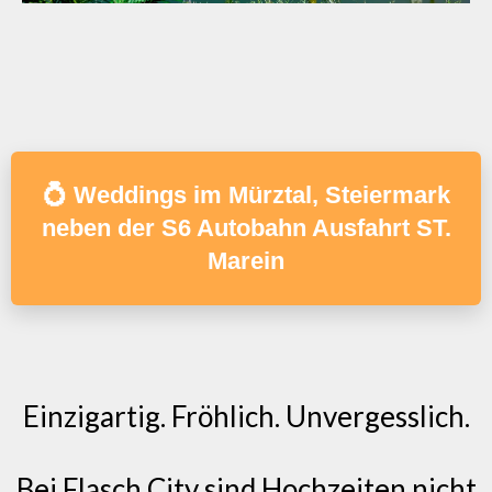
💍 Weddings im Mürztal, Steiermark
neben der S6 Autobahn Ausfahrt ST.
Marein
Einzigartig. Fröhlich. Unvergesslich.
Bei Flasch City sind Hochzeiten nicht