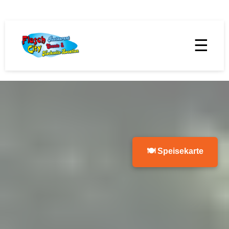
☰
🍽 Speisekarte