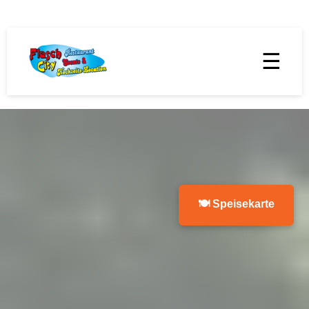
☰
🍽 Speisekarte