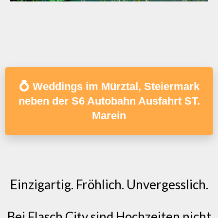
💍 Weddings im Mürztal, Steiermark
neben der S6 Autobahn Ausfahrt ST.
Marein
Einzigartig. Fröhlich. Unvergesslich.
Bei Flasch City sind Hochzeiten nicht