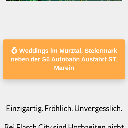
💍 Weddings im Mürztal, Steiermark
neben der S6 Autobahn Ausfahrt ST.
Marein
Einzigartig. Fröhlich. Unvergesslich.
Bei Flasch City sind Hochzeiten nicht