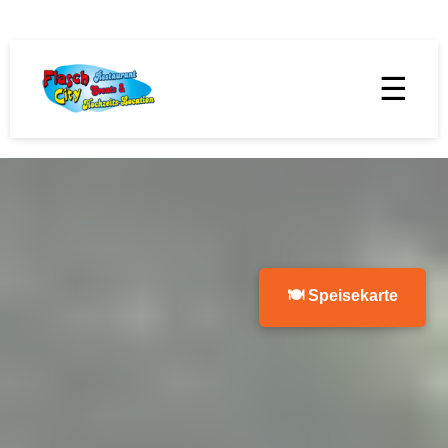
☰
🍽 Speisekarte