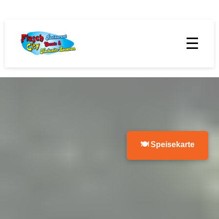
☰
🍽 Speisekarte