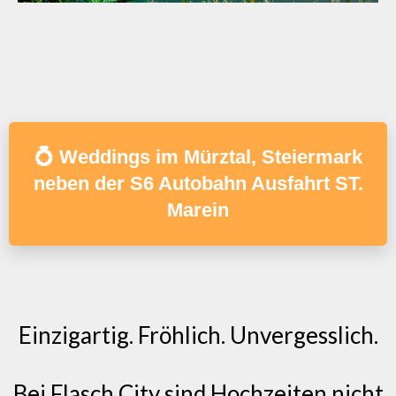
💍 Weddings im Mürztal, Steiermark
neben der S6 Autobahn Ausfahrt ST.
Marein
Einzigartig. Fröhlich. Unvergesslich.
Bei Flasch City sind Hochzeiten nicht