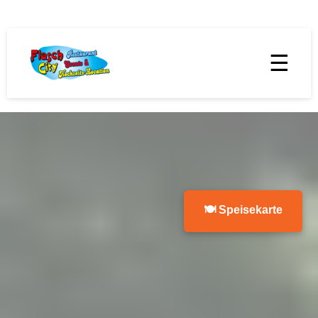
☰
🍽 Speisekarte