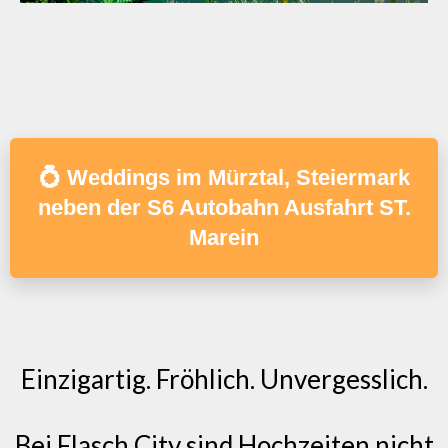
💍 Weddings im Mürztal, Steiermark
neben der S6 Autobahn Ausfahrt ST.
Marein
Einzigartig. Fröhlich. Unvergesslich.
Bei Flasch City sind Hochzeiten nicht