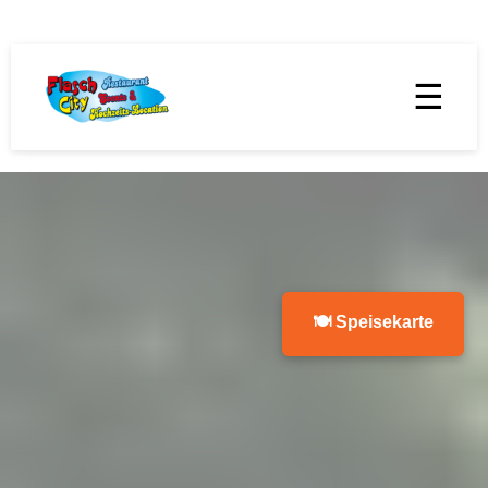
☰
🍽 Speisekarte