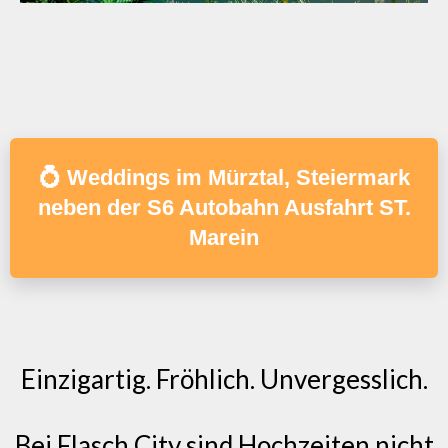
💍 Weddings im Mürztal, Steiermark
neben der S6 Autobahn Ausfahrt ST.
Marein
Einzigartig. Fröhlich. Unvergesslich.
Bei Flasch City sind Hochzeiten nicht