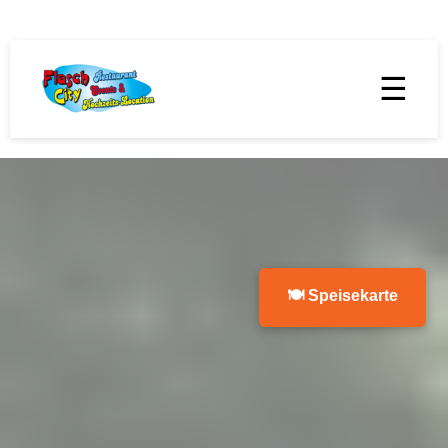
☰
🍽 Speisekarte