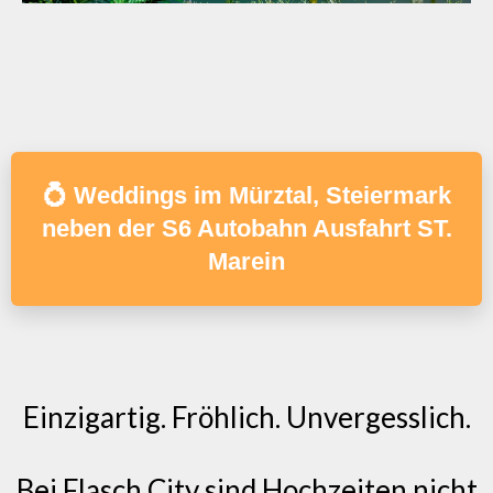
💍 Weddings im Mürztal, Steiermark
neben der S6 Autobahn Ausfahrt ST.
Marein
Einzigartig. Fröhlich. Unvergesslich.
Bei Flasch City sind Hochzeiten nicht