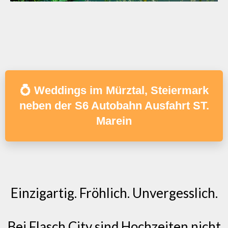
💍 Weddings im Mürztal, Steiermark
neben der S6 Autobahn Ausfahrt ST.
Marein
Einzigartig. Fröhlich. Unvergesslich.
Bei Flasch City sind Hochzeiten nicht