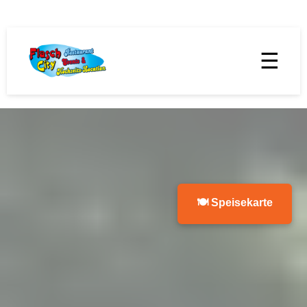
☰
🍽 Speisekarte