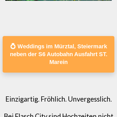
💍 Weddings im Mürztal, Steiermark
neben der S6 Autobahn Ausfahrt ST.
Marein
Einzigartig. Fröhlich. Unvergesslich.
Bei Flasch City sind Hochzeiten nicht