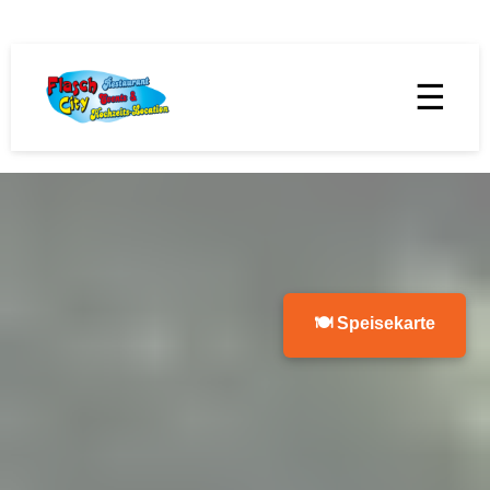
☰
🍽 Speisekarte