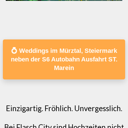
💍 Weddings im Mürztal, Steiermark
neben der S6 Autobahn Ausfahrt ST.
Marein
Einzigartig. Fröhlich. Unvergesslich.
Bei Flasch City sind Hochzeiten nicht