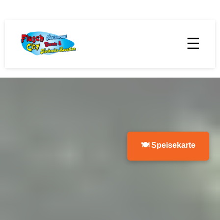
☰
🍽 Speisekarte