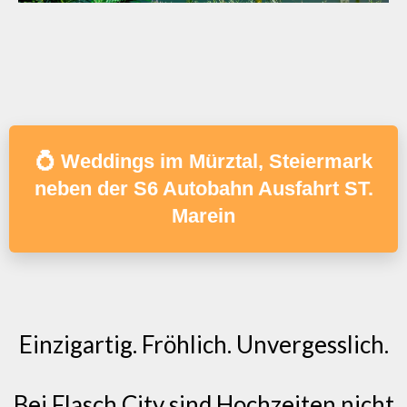
💍 Weddings im Mürztal, Steiermark
neben der S6 Autobahn Ausfahrt ST.
Marein
Einzigartig. Fröhlich. Unvergesslich.
Bei Flasch City sind Hochzeiten nicht