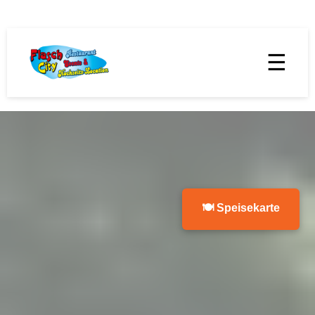
☰
🍽 Speisekarte