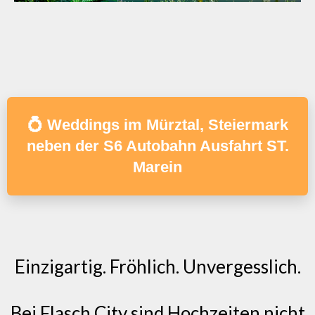
💍 Weddings im Mürztal, Steiermark
neben der S6 Autobahn Ausfahrt ST.
Marein
Einzigartig. Fröhlich. Unvergesslich.
Bei Flasch City sind Hochzeiten nicht