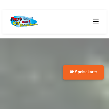
☰
🍽 Speisekarte