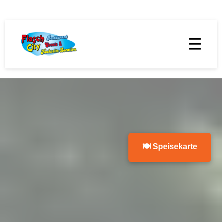
☰
🍽 Speisekarte