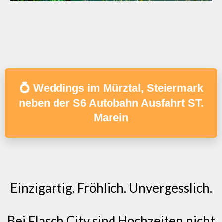
💍 Weddings im Mürztal, Steiermark
neben der S6 Autobahn Ausfahrt ST.
Marein
Einzigartig. Fröhlich. Unvergesslich.
Bei Flasch City sind Hochzeiten nicht