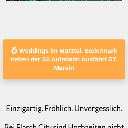
💍 Weddings im Mürztal, Steiermark
neben der S6 Autobahn Ausfahrt ST.
Marein
Einzigartig. Fröhlich. Unvergesslich.
Bei Flasch City sind Hochzeiten nicht