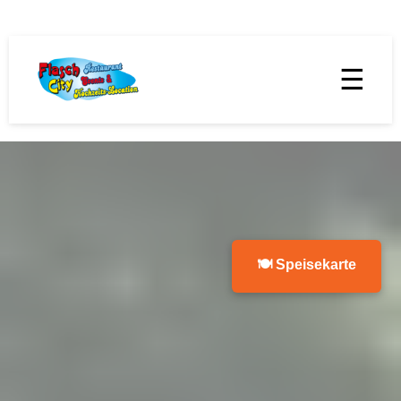
☰
🍽 Speisekarte