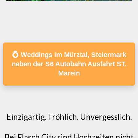
💍 Weddings im Mürztal, Steiermark
neben der S6 Autobahn Ausfahrt ST.
Marein
Einzigartig. Fröhlich. Unvergesslich.
Bei Flasch City sind Hochzeiten nicht