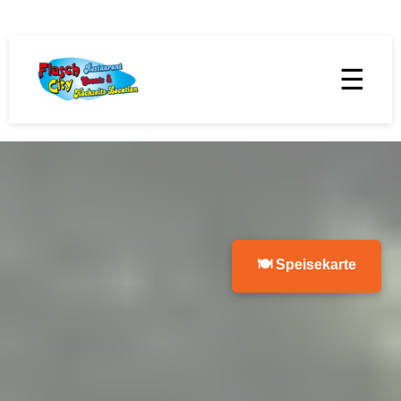
☰
🍽 Speisekarte