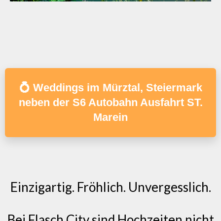
💍 Weddings im Mürztal, Steiermark
neben der S6 Autobahn Ausfahrt ST.
Marein
Einzigartig. Fröhlich. Unvergesslich.
Bei Flasch City sind Hochzeiten nicht