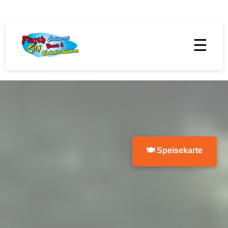
☰
🍽 Speisekarte