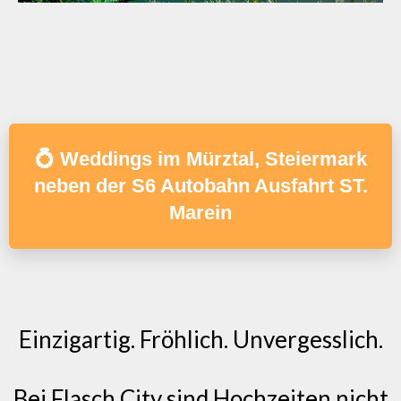
💍 Weddings im Mürztal, Steiermark
neben der S6 Autobahn Ausfahrt ST.
Marein
Einzigartig. Fröhlich. Unvergesslich.
Bei Flasch City sind Hochzeiten nicht