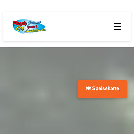
☰
🍽 Speisekarte