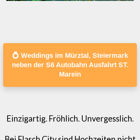
💍 Weddings im Mürztal, Steiermark
neben der S6 Autobahn Ausfahrt ST.
Marein
Einzigartig. Fröhlich. Unvergesslich.
Bei Flasch City sind Hochzeiten nicht