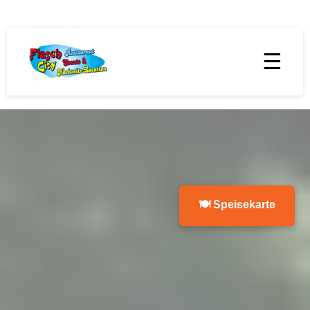
☰
🍽 Speisekarte