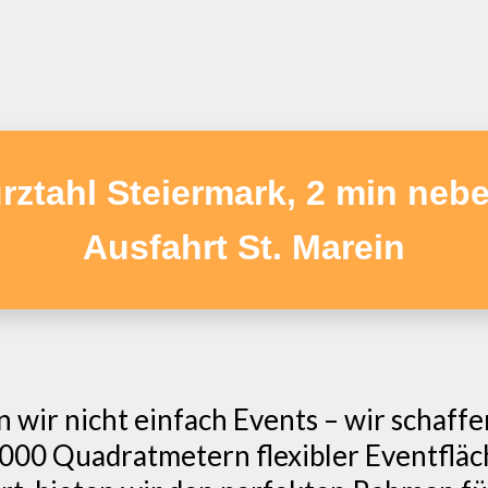
rztahl Steiermark, 2 min neb
Ausfahrt St. Marein
en wir nicht einfach Events – wir schaff
2.000 Quadratmetern flexibler Eventflä