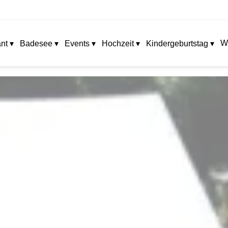
W
nt ▾
Badesee ▾
Events ▾
Hochzeit ▾
Kindergeburtstag ▾