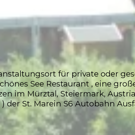
Flasch City
Restaurant,
 & Hochzeits L
anstaltungsort für private oder ges
hönes See Restaurant , eine große
nzen im Mürztal, Steiermark, Austr
 ) der St. Marein S6 Autobahn Ausf