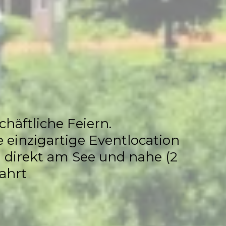
ocation
chäftliche Feiern.
 einzigartige Eventlocation
ia direkt am See und nahe (2
ahrt