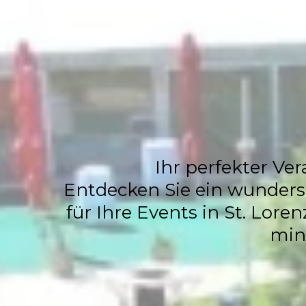
Events
Ihr perfekter Ver
Entdecken Sie ein wundersc
für Ihre Events in St. Lore
min