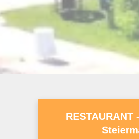
RESTAURANT - C
Steierm