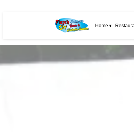
Home ▾
Restaura