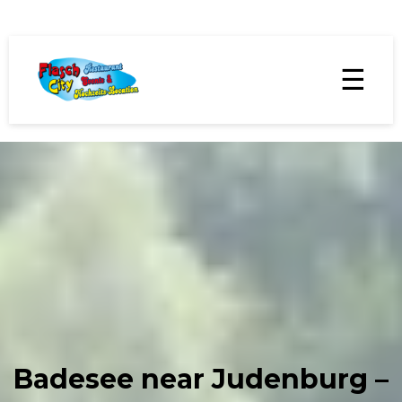
☰
Badesee near Judenburg –