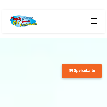
☰
🍽 Speisekarte