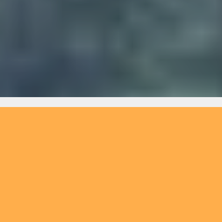
Restaurant - Café am See -
St. Lorenzen im Mürztal
Steiermark
neben S6 Autobahn
Ausfahrt in St. Marein