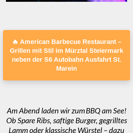
🔥 American Barbecue Restaurant –
Grillen mit Stil im Mürztal Steiermark
neben der S6 Autobahn Ausfahrt St.
Marein
Am Abend laden wir zum BBQ am See!
Ob Spare Ribs, saftige Burger, gegrilltes
Lamm oder klassische Würstel – dazu