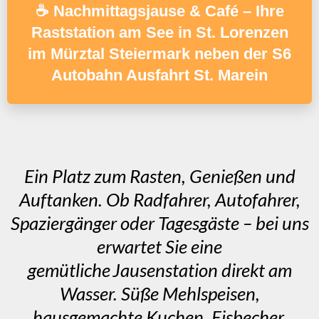
☕ Nachmittagsjause & Café – Ihre
Raststation am See in St. Lorenzen
im Mürztal Steiermark neben der S6
Autobahn Ausfahrt St. Marein
Ein Platz zum Rasten, Genießen und
Auftanken. Ob Radfahrer, Autofahrer,
Spaziergänger oder Tagesgäste – bei uns
erwartet Sie eine
gemütliche Jausenstation direkt am
Wasser. Süße Mehlspeisen,
hausgemachte Kuchen, Eisbecher,