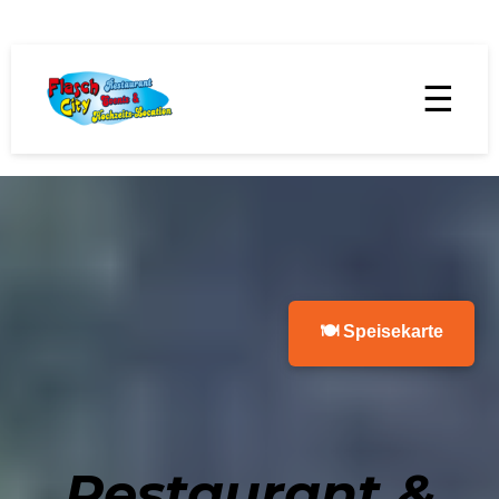
☰
🍽 Speisekarte
Restaurant &