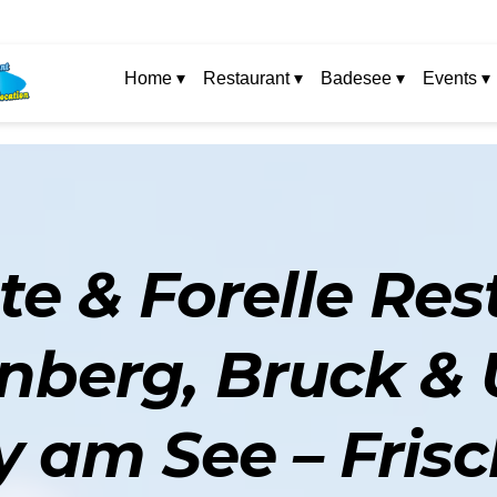
Home ▾
Restaurant ▾
Badesee ▾
Events ▾
e & Forelle Re
nberg, Bruck &
ty am See – Fris