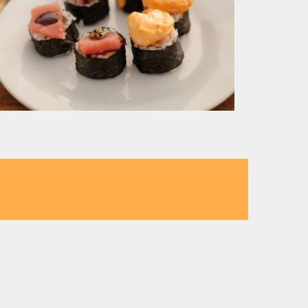
ahe Ihrer Stadt
rer Region:
 Forelle nahe Neunkirchen