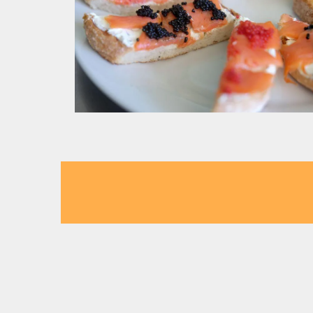
Meeresfrüchte 
Finden Sie
Meeresfrüchte & Forelle na