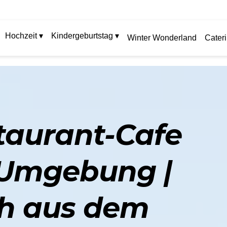
Hochzeit ▾
Kindergeburtstag ▾
Winter Wonderland
Cater
staurant-Cafe
 Umgebung |
ch aus dem