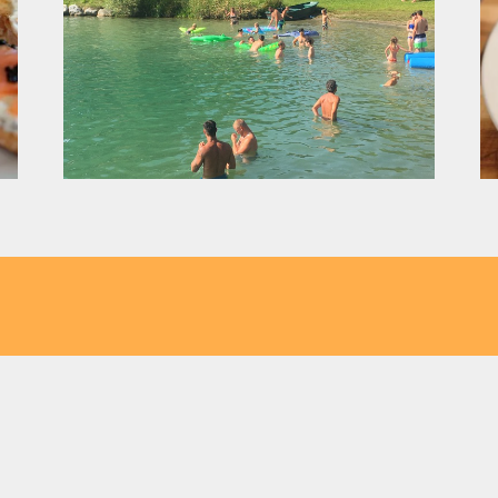
& Forelle Restaurant-Cafe n
 den schnellsten Weg zu Flasch City aus Ih
Meeresfrüchte &
he Kapfenberg