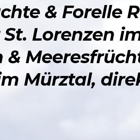
hte & Forelle 
 St. Lorenzen im
h & Meeresfrüc
im Mürztal, dire