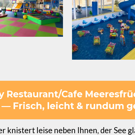
ty Restaurant/Cafe Meeresfrüc
— Frisch, leicht & rundum g
uer knistert leise neben Ihnen, der See 