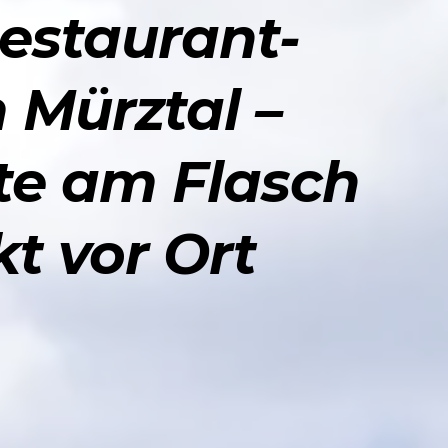
Restaurant-
 Mürztal –
hte am Flasch
kt vor Ort