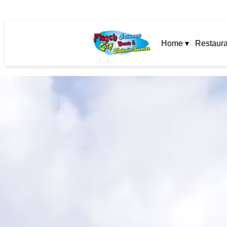
Home ▾
Restaura