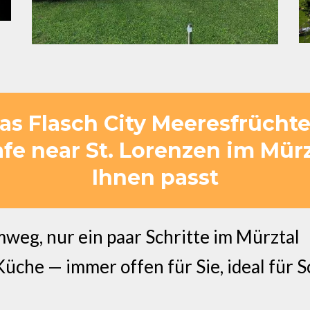
s Flasch City Meeresfrüchte 
fe near St. Lorenzen im Mürz
Ihnen passt
weg, nur ein paar Schritte im Mürztal
che — immer offen für Sie, ideal für Sc