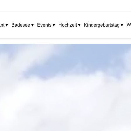
W
nt ▾
Badesee ▾
Events ▾
Hochzeit ▾
Kindergeburtstag ▾