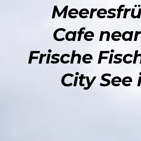
Meeresfrüc
Cafe near
Frische Fisc
City See 