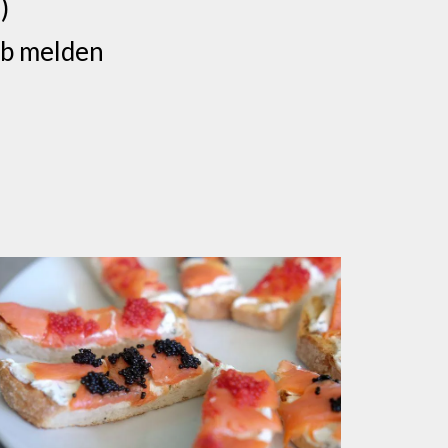
)
ab melden