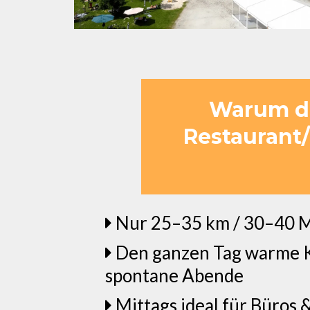
Warum da
Restaurant/
Nur 25–35 km / 30–40 M
Den ganzen Tag warme Kü
spontane Abende
Mittags ideal für Büros 