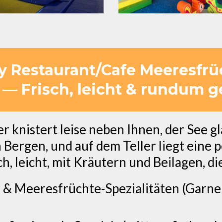
ty Restaurant/Cafe Meeresfrüc
— Frisch, leicht & rundum g
uer knistert leise neben Ihnen, der See 
Bergen, und auf dem Teller liegt eine p
h, leicht, mit Kräutern und Beilagen, di
l & Meeresfrüchte-Spezialitäten (Garnel