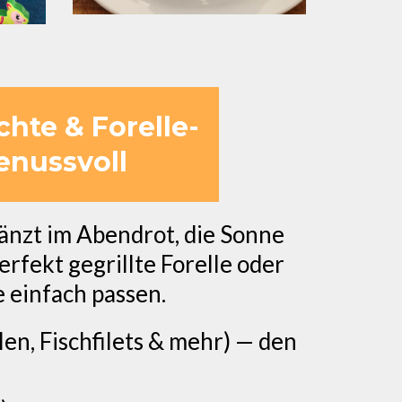
hte & Forelle-
enussvoll
glänzt im Abendrot, die Sonne
erfekt gegrillte Forelle oder
e einfach passen.
en, Fischfilets & mehr) — den