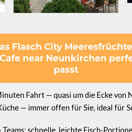
s Flasch City Meeresfrüchte 
Cafe near Neunkirchen perf
passt
inuten Fahrt — quasi um die Ecke von 
che — immer offen für Sie, ideal für Sc
& Teams: schnelle, leichte Fisch-Portio