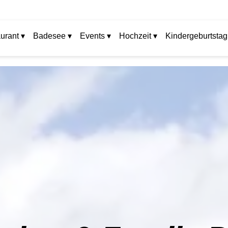
urant ▾
Badesee ▾
Events ▾
Hochzeit ▾
Kindergeburtstag