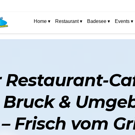
Home ▾
Restaurant ▾
Badesee ▾
Events ▾
 Restaurant-Ca
 Bruck & Umgeb
– Frisch vom Gri