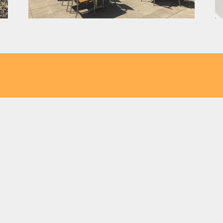
r Restaurant-Cafe nahe Ihrer
 den schnellsten Weg zu Flasch City aus Ih
Burger Restaura
e Kapfenberg
Burger Restaura
e Bruck an der Mur
Burger Restaura
e Trofaiach
Burger Restaura
e Kindberg