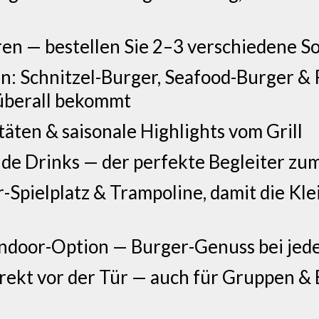
en — bestellen Sie 2–3 verschiedene So
n: Schnitzel-Burger, Seafood-Burger & 
überall bekommt
täten & saisonale Highlights vom Grill
ende Drinks — der perfekte Begleiter z
-Spielplatz & Trampoline, damit die Kle
Indoor-Option — Burger-Genuss bei je
irekt vor der Tür — auch für Gruppen 