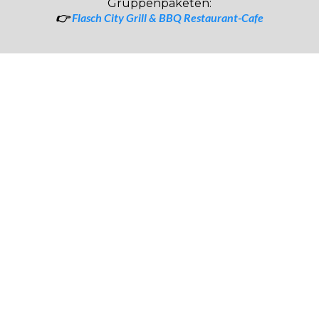
Gruppenpaketen:
👉
Flasch City Grill & BBQ Restaurant-Cafe