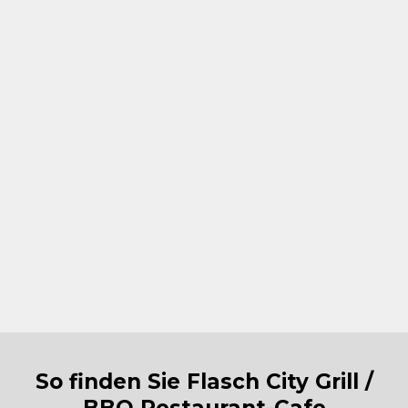
Grill & BBQ nahe Euromarkt Kapfenberg
Grill & BBQ nahe Müller Kapfenberg
Grill & BBQ nahe XXXLutz Kapfenberg
Grill & BBQ nahe McDonald's St. Lorenzen
im Mürztal
Grill & BBQ nahe MediaMarkt St. Lorenzen
Grill & BBQ nahe Kastner & Öhler St.
Lorenzen
Grill & BBQ in der Obersteiermark
So finden Sie Flasch City Grill /