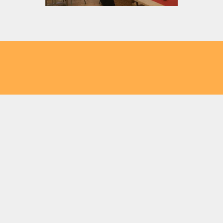
Flasch City Grill & Barbecue
Restaurant-Cafe nahe Ihrer Stadt
Finden Sie den schnellsten Weg zu Flasch City aus
Ihrer Region:
Grill & BBQ nahe Kapfenberg
Grill & BBQ nahe Bruck an der Mur
Grill & BBQ nahe Trofaiach
Grill & BBQ nahe Kindberg