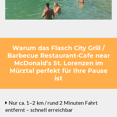
Warum das Flasch City Grill /
Barbecue Restaurant-Cafe near
McDonald’s St. Lorenzen im
Mürztal perfekt für Ihre Pause
ist
Nur ca. 1–2 km / rund 2 Minuten Fahrt
entfernt – schnell erreichbar