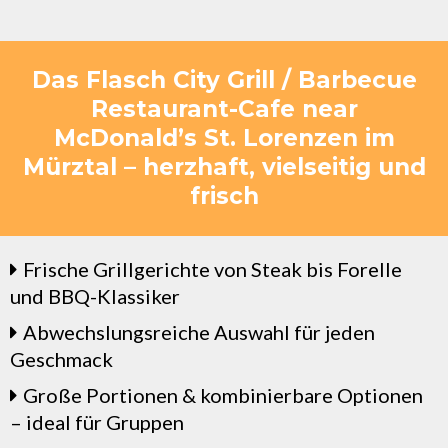
Das Flasch City Grill / Barbecue
Restaurant-Cafe near
McDonald’s St. Lorenzen im
Mürztal – herzhaft, vielseitig und
frisch
Frische Grillgerichte von Steak bis Forelle
und BBQ-Klassiker
Abwechslungsreiche Auswahl für jeden
Geschmack
Große Portionen & kombinierbare Optionen
– ideal für Gruppen