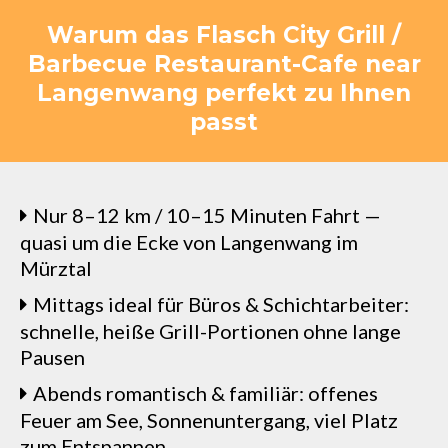
Warum das Flasch City Grill /
Barbecue Restaurant-Cafe near
Langenwang perfekt zu Ihnen
passt
Nur 8–12 km / 10–15 Minuten Fahrt —
quasi um die Ecke von Langenwang im
Mürztal
Mittags ideal für Büros & Schichtarbeiter:
schnelle, heiße Grill-Portionen ohne lange
Pausen
Abends romantisch & familiär: offenes
Feuer am See, Sonnenuntergang, viel Platz
zum Entspannen