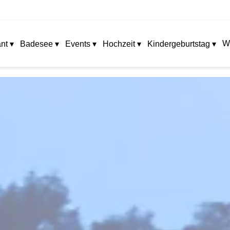
W
nt ▾
Badesee ▾
Events ▾
Hochzeit ▾
Kindergeburtstag ▾