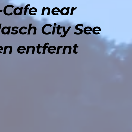
-Cafe near
lasch City See
en entfernt