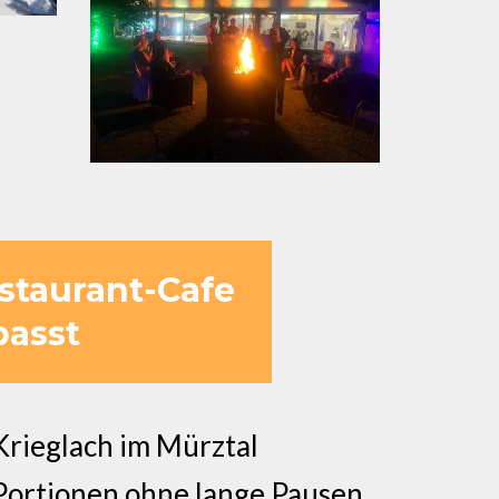
estaurant-Cafe
passt
Krieglach im Mürztal
ll-Portionen ohne lange Pausen