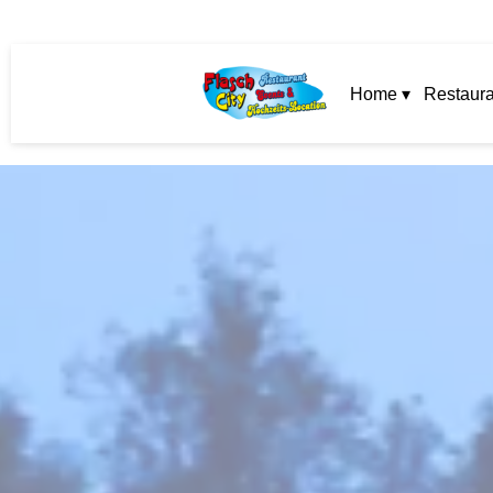
Home ▾
Restaura