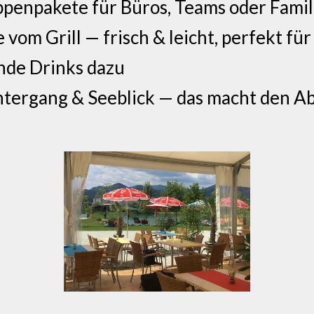
penpakete für Büros, Teams oder Fami
 vom Grill — frisch & leicht, perfekt f
ende Drinks dazu
tergang & Seeblick — das macht den A