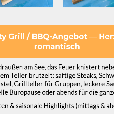
ty Grill / BBQ-Angebot — Herz
romantisch
en draußen am See, das Feuer knistert ne
m Teller brutzelt: saftige Steaks, Schw
stel, Grillteller für Gruppen, leckere 
elle Büropause oder abends für die ganze
äten & saisonale Highlights (mittags & 