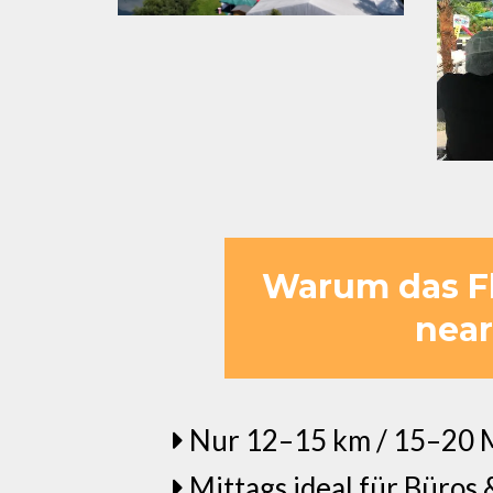
Warum das Fla
near
Nur 12–15 km / 15–20 M
Mittags ideal für Büros