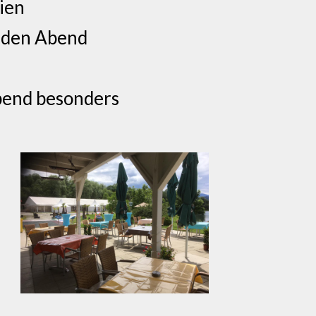
lien
ür den Abend
bend besonders