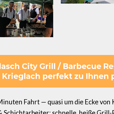
sch City Grill / Barbecue R
 Krieglach perfekt zu Ihnen 
inuten Fahrt — quasi um die Ecke von 
 & Schichtarbeiter: schnelle, heiße Gri