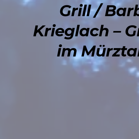
Grill / B
Krieglach – G
im Mürztal