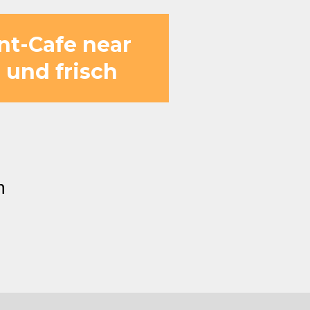
ant-Cafe near
g und frisch
n