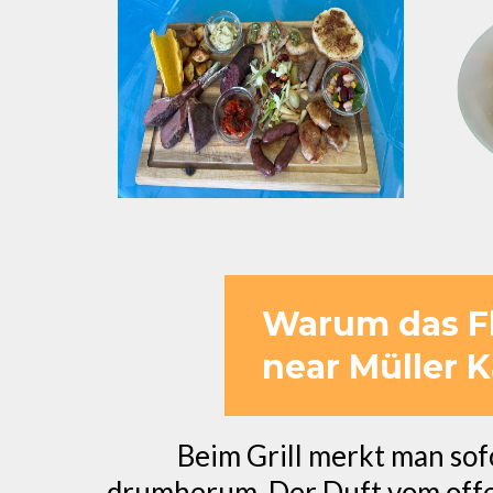
Warum das Fla
near Müller 
Beim Grill merkt man sofo
drumherum. Der Duft vom offene