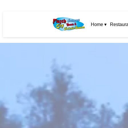
Home ▾
Restaura