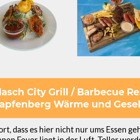
sch City Grill / Barbecue R
Kapfenberg Wärme und Gesell
rt, dass es hier nicht nur ums Essen g
n Feuer liegt in der Luft, Teller werden