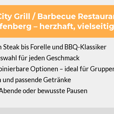
ity Grill / Barbecue Restaur
enberg – herzhaft, vielseiti
n Steak bis Forelle und BBQ-Klassiker
swahl für jeden Geschmack
inierbare Optionen – ideal für Gruppe
en und passende Getränke
 Abende oder bewusste Pausen