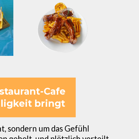
estaurant-Cafe
igkeit bringt
eht, sondern um das Gefühl
 geholt, und plötzlich verteilt