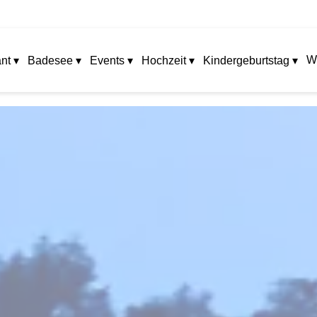
W
nt ▾
Badesee ▾
Events ▾
Hochzeit ▾
Kindergeburtstag ▾