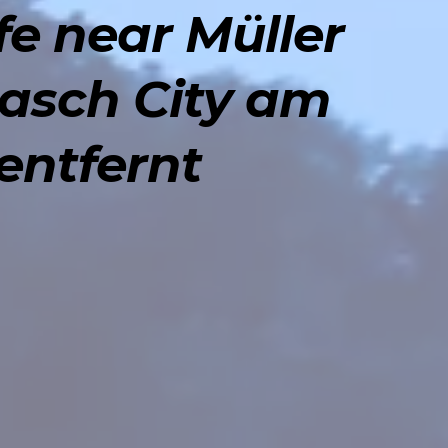
fe near Müller
lasch City am
entfernt