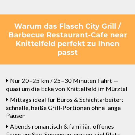
Warum das Flasch City Grill /
Barbecue Restaurant-Cafe near
Knittelfeld perfekt zu Ihnen
passt
Nur 20–25 km / 25–30 Minuten Fahrt —
quasi um die Ecke von Knittelfeld im Mürztal
Mittags ideal für Büros & Schichtarbeiter:
schnelle, heiße Grill-Portionen ohne lange
Pausen
Abends romantisch & familiär: offenes
Feuer am See, Sonnenuntergang, viel Platz