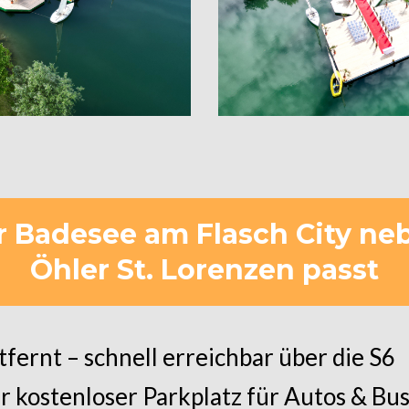
 Badesee am Flasch City neb
Öhler St. Lorenzen passt
ernt – schnell erreichbar über die S6
r kostenloser Parkplatz für Autos & Bu