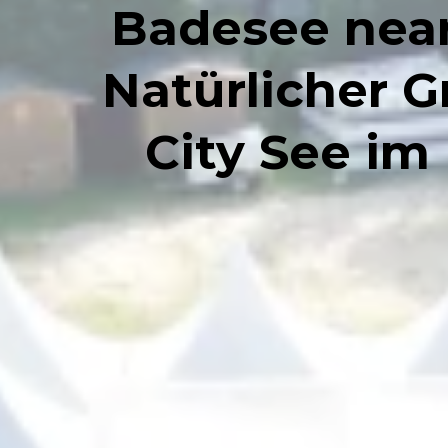
Badesee near
Natürlicher 
City See im