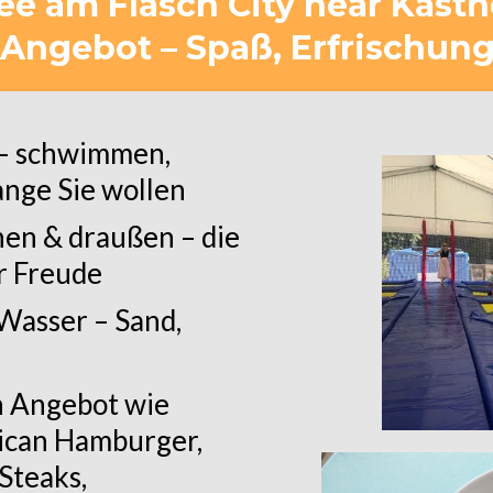
e am Flasch City near Kastne
Angebot – Spaß, Erfrischun
 – schwimmen,
ange Sie wollen
nen & draußen – die
or Freude
 Wasser – Sand,
n Angebot wie
ican Hamburger,
 Steaks,