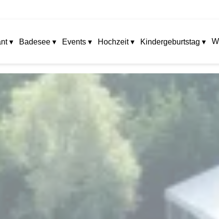
W
nt ▾
Badesee ▾
Events ▾
Hochzeit ▾
Kindergeburtstag ▾