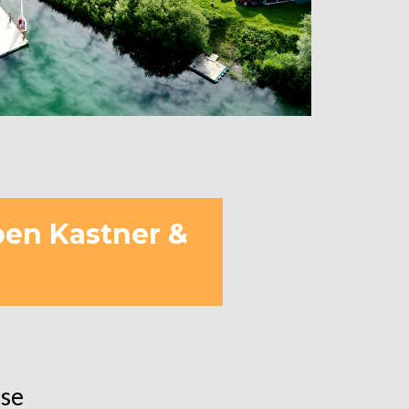
en Kastner &
sse