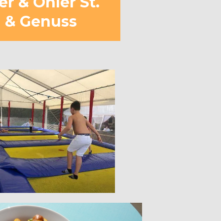
r & Öhler St.
g & Genuss