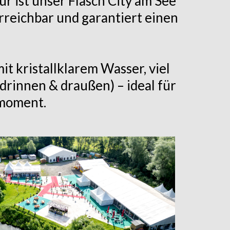
ür ist unser Flasch City am See
rreichbar und garantiert einen
t kristallklarem Wasser, viel
drinnen & draußen) – ideal für
rmoment.