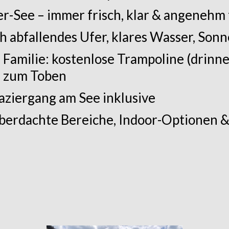
r-See – immer frisch, klar & angenehm
ach abfallendes Ufer, klares Wasser, So
e Familie: kostenlose Trampoline (drinn
n zum Toben
ziergang am See inklusive
berdachte Bereiche, Indoor-Optionen & f