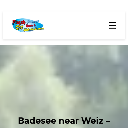
☰
Badesee near Weiz –