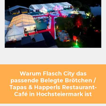
Warum Flasch City das
passende Belegte Brötchen /
Tapas & Happerls Restaurant-
Café in Hochsteiermark ist