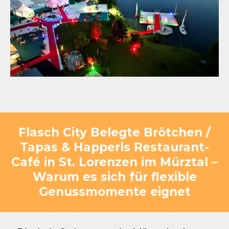
Flasch City Belegte Brötchen /
Tapas & Happerls Restaurant-
Café in St. Lorenzen im Mürztal –
Warum es sich für flexible
Genussmomente eignet