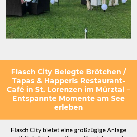
Flasch City Belegte Brötchen /
Tapas & Happerls Restaurant-
Café in St. Lorenzen im Mürztal –
Entspannte Momente am See
erleben
Flasch City bietet eine großzügige Anlage