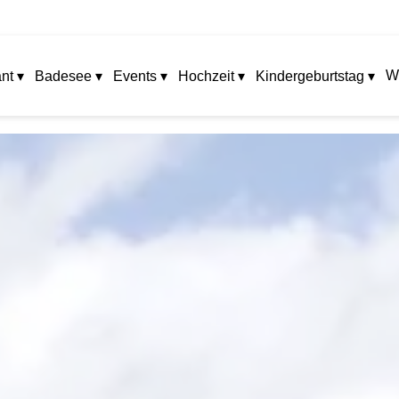
W
nt ▾
Badesee ▾
Events ▾
Hochzeit ▾
Kindergeburtstag ▾