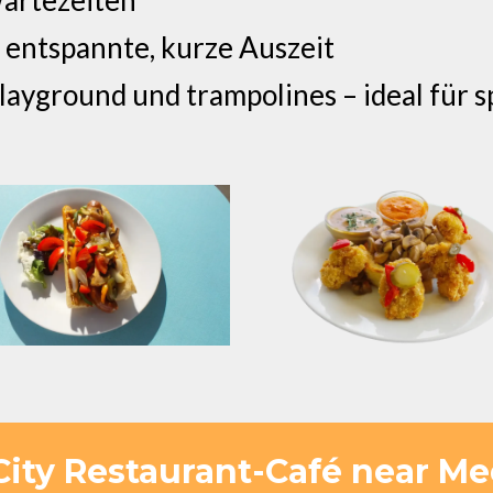
 entspannte, kurze Auszeit
layground und trampolines – ideal für 
City Restaurant-Café near Me