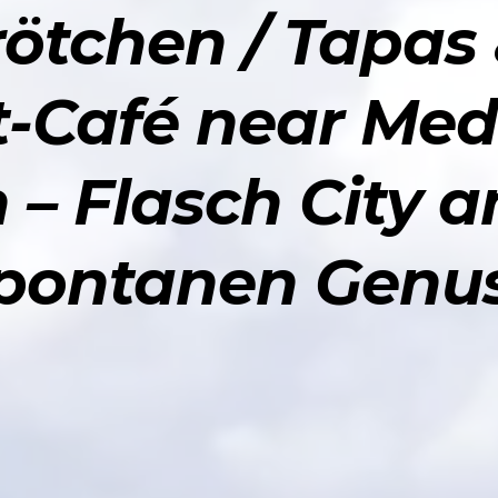
ötchen / Tapas
-Café near Med
 – Flasch City a
pontanen Genu