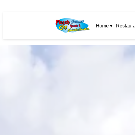
Home ▾
Restaura