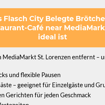
Flasch City Belegte Brötche
taurant-Café near MediaMarkt
ideal ist
MediaMarkt St. Lorenzen entfernt – un
cks und flexible Pausen
äste – geeignet für Einzelgäste und G
en Gerichten für jeden Geschmack
Wartezeiten