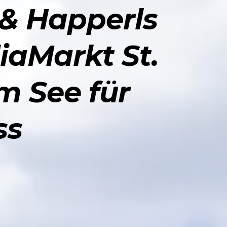
 & Happerls
iaMarkt St.
m See für
ss