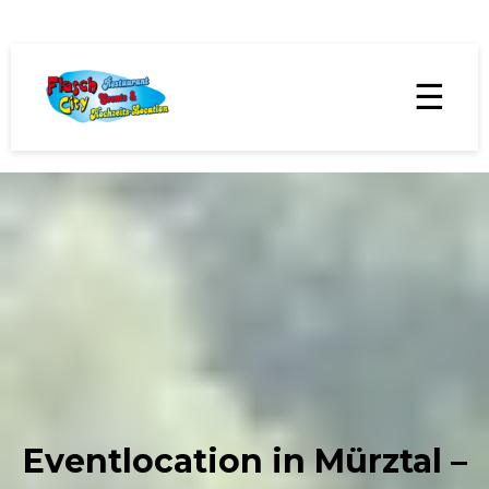
☰
Eventlocation in Mürztal –