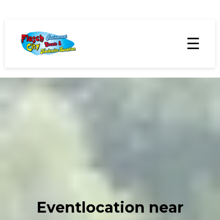
☰
Eventlocation near