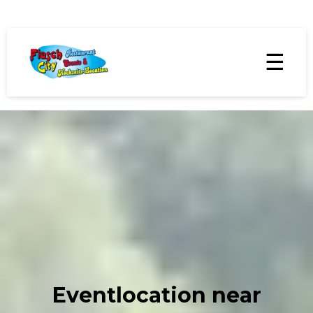
☰
Eventlocation near