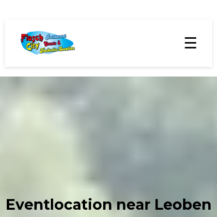
☰
Eventlocation near Leoben